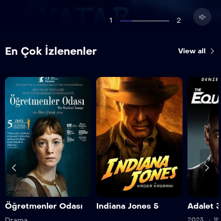
1
2
En Çok İzlenenler
View all
Öğretmenler Odası
Indiana Jones 5
Adalet 
Drama
2023
1h